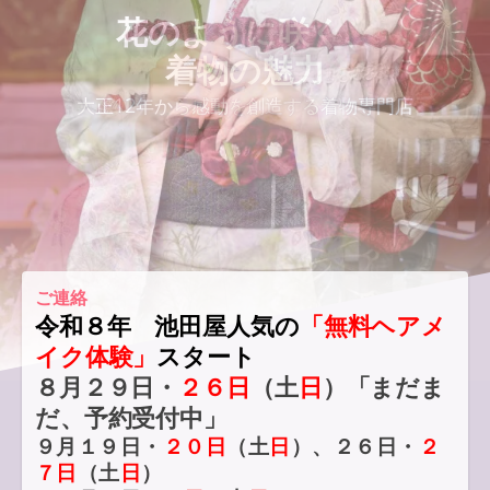
女性の優雅さ
花のように咲く、
大正12年から感動を創造する着物専門店
着物の魅力
大正12年から感動を創造する着物専門店
ご連絡
令和８年 池田屋人気の
「無料ヘアメ
イク体験」
スタート
８月２９日・
２６日
（土
日
）「まだま
だ、予約受付中」
９月１９日・
２０日
（土
日
）、２６日・
２
７日
（土
日
）