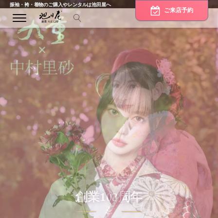
振袖・袴・着物のご購入やレンタルは池田屋へ
ご来店予約
bmenu
bmenu
bmenu
創業
103
周年
創業
103
周年
伝統をまとう、