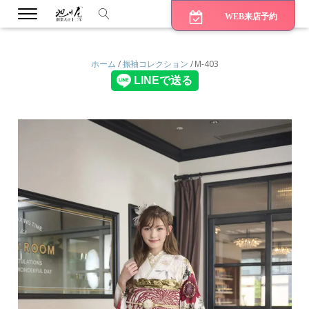
WEB来店予約
ホーム
/
振袖コレクション
/ M-403
bmenu
bmenu
bmenu