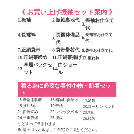
《 お買い上げ振袖セット案内 》
1.
振袖
2.
振袖裏地代
振袖お仕立て
3.
代
4.
長襦袢
長襦袢備品
長襦袢お仕立て
6.
5.
代
代
7.
正絹袋帯
8.
袋帯帯芯代
9.
袋帯お仕立て代
10.
正絹帯締め
11.
正絹帯揚げ
12.
重ね衿
草履バッグセ
白ショー
13.
14.
ット
ル
着る為に必要な着付小物・肌着セッ
ト
15.
着物用肌着
16.
着物用裾除け
17.
足袋
18.
腰紐5本
19.
帯枕
20.
コーリンベルト
21.
伊達締め
22.
マジックベルト
23.
前板
24.
三重仮紐
25.
後板
26.
衿芯
などすべて含まれます。
※ 補正用タオルは、ご自宅でご用意ください。