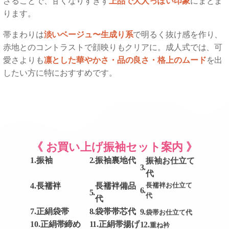
ざることで、甘くなりすぎず
上品で大人っぽい印象
にまとま
ります。
帯まわりは
淡いベージュ〜生成り系
で明るく抜け感を作り、
赤地とのコントラストで顔映りもクリアに。成人式では、可
愛さよりも
凛とした華やかさ・品の良さ・格上のムード
を出
したい方に特におすすめです。
《 お買い上げ振袖セット案内 》
1.
振袖
2.
振袖裏地代
振袖お仕立て
3.
代
4.
長襦袢
長襦袢備品
長襦袢お仕立て
6.
5.
代
代
7.
正絹袋帯
8.
袋帯帯芯代
9.
袋帯お仕立て代
10.
正絹帯締め
11.
正絹帯揚げ
12.
重ね衿