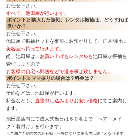
お任せ下さい。
すべて、池田屋が行います。
ポイント2: 購入した振袖、レンタル振袖は、どうすれば
良いか？
お任せ下さい。
池田屋で振袖セットを事前にお預かりして、正月明けに
美容室へ持って行きます
。
尚、池田屋は、
お買い上げもレンタルも
池田屋が振袖を
管理しますので
お客様の自宅へ郵送などで送る事は致しません。
ポイント3: ママ振りの場合は？料金は？
お任せ下さい。
予約などは、池田屋が行います。
料金なども、
直接申し込みよりお安い価格
にてご案内し
ます。
池田屋店内にて成人式当日は６０名まで「ヘア・メイ
ク・着付け」を行います。
※早期ご予約の方のみ有効（一杯になり次第店内は終了となります