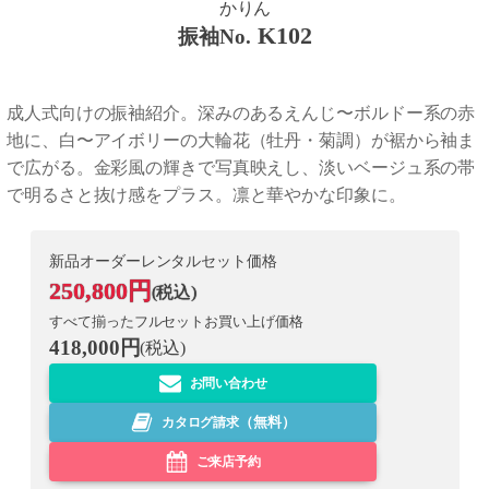
かりん
K102
振袖No.
成人式向けの振袖紹介。深みのあるえんじ〜ボルドー系の赤
地に、白〜アイボリーの大輪花（牡丹・菊調）が裾から袖ま
で広がる。金彩風の輝きで写真映えし、淡いベージュ系の帯
で明るさと抜け感をプラス。凛と華やかな印象に。
新品オーダーレンタルセット価格
250,800
円
(税込)
すべて揃ったフルセットお買い上げ価格
418,000円
(税込)
お問い合わせ
カタログ請求
（無料）
ご来店予約