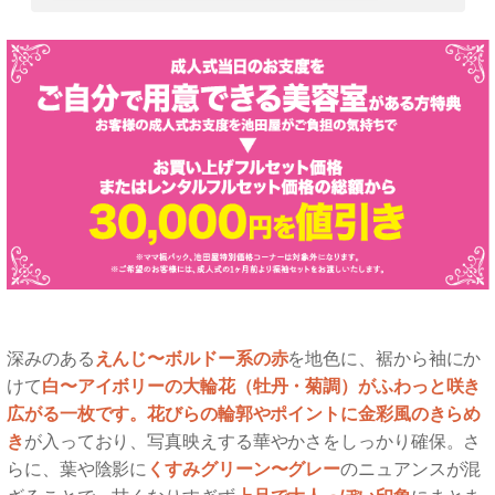
深みのある
えんじ〜ボルドー系の赤
を地色に、裾から袖にか
けて
白〜アイボリーの大輪花（牡丹・菊調）がふわっと咲き
広がる一枚です。花びらの輪郭やポイントに金彩風のきらめ
き
が入っており、写真映えする華やかさをしっかり確保。さ
らに、葉や陰影に
くすみグリーン〜グレー
のニュアンスが混