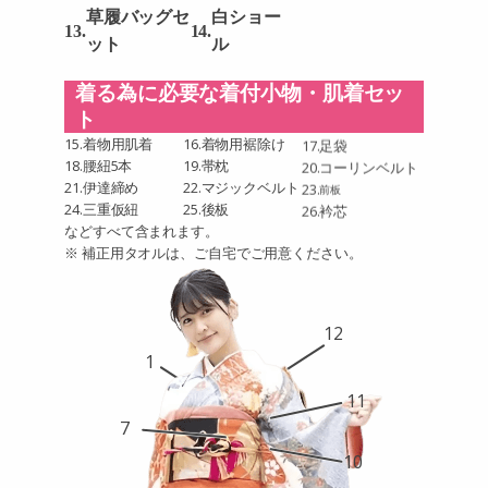
草履バッグセ
白ショー
13.
14.
ット
ル
着る為に必要な着付小物・肌着セッ
ト
15.
着物用肌着
16.
着物用裾除け
17.
足袋
18.
腰紐5本
19.
帯枕
20.
コーリンベルト
21.
伊達締め
22.
マジックベルト
23.
前板
24.
三重仮紐
25.
後板
26.
衿芯
などすべて含まれます。
※ 補正用タオルは、ご自宅でご用意ください。
12
1
11
7
10