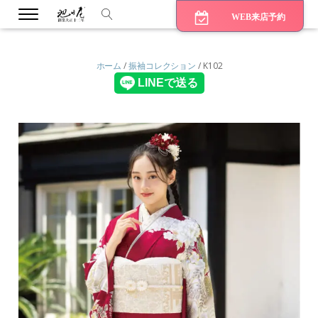
WEB来店予約
ホーム
/
振袖コレクション
/ K102
bmenu
bmenu
bmenu