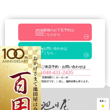
着物のお下見予約は
こちらから...
お問い合わせは
こちら...
お電話でのご来店予約・お問い合わせは
048-431-2435
Tel.
営業時間 9：45～18：00
（火曜日・水曜日が定休日です。）
但し、臨時休業も有ります。