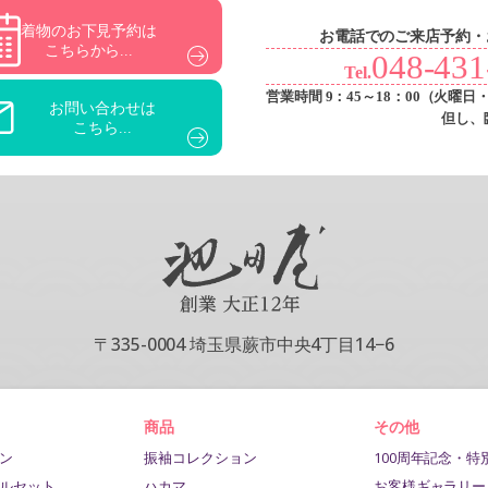
着物のお下見予約は
お電話でのご来店予約・
こちらから...
048-431
Tel.
営業時間 9：45～18：00
（火曜日
お問い合わせは
但し、
こちら...
〒335-0004 埼玉県蕨市中央4丁目14−6
商品
その他
ン
振袖コレクション
100周年記念・特
ルセット
ハカマ
お客様ギャラリー