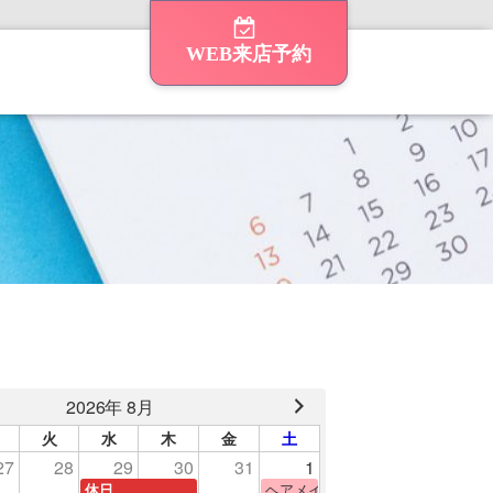
WEB来店予約
2026年 8月
火
水
木
金
土
27
28
29
30
31
1
験
ヘアメイク体験
休日