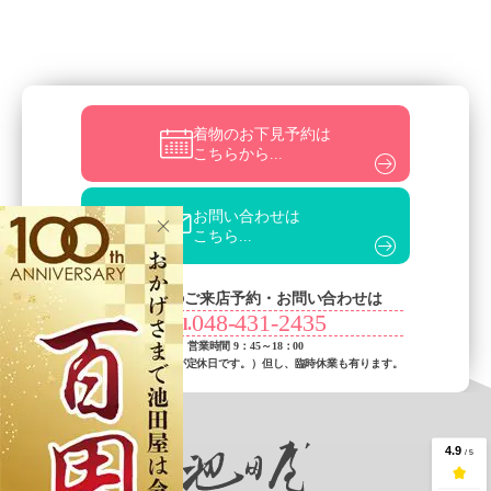
着物のお下見予約は
こちらから...
お問い合わせは
こちら...
お電話でのご来店予約・お問い合わせは
048-431-2435
Tel.
営業時間 9：45～18：00
（火曜日・水曜日が定休日です。）
但し、臨時休業も有ります。