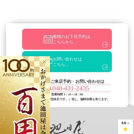
着物のお下見予約は
こちらから...
お問い合わせは
こちら...
お電話でのご来店予約・お問い合わせは
048-431-2435
Tel.
営業時間 9：45～18：00
（火曜日・水曜日が定休日です。）
但し、臨時休業も有ります。