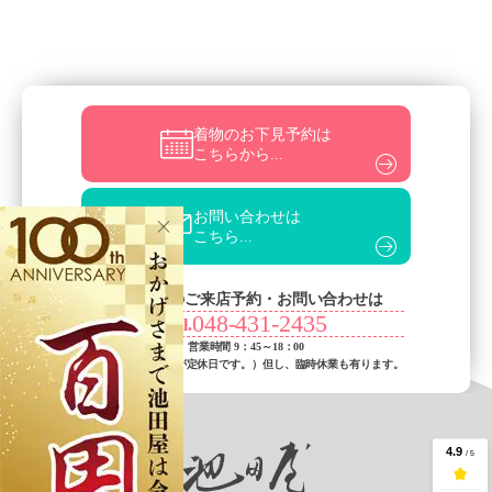
着物のお下見予約は
こちらから...
お問い合わせは
こちら...
お電話でのご来店予約・お問い合わせは
048-431-2435
Tel.
営業時間 9：45～18：00
（火曜日・水曜日が定休日です。）
但し、臨時休業も有ります。