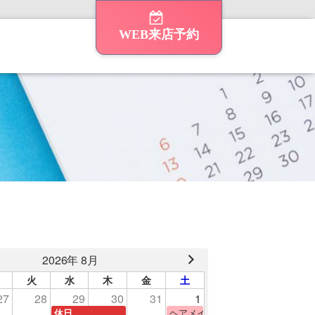
WEB来店予約
2026年 8月
火
水
木
金
土
27
28
29
30
31
1
験
ヘアメイク体験
休日