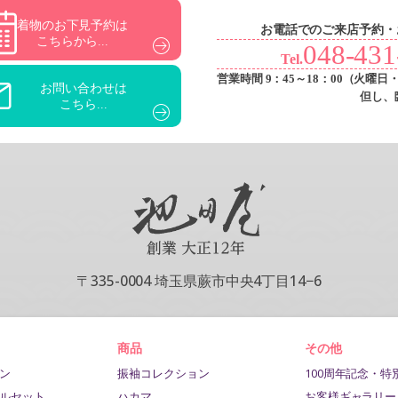
着物のお下見予約は
お電話でのご来店予約・
こちらから...
048-431
Tel.
営業時間 9：45～18：00
（火曜日
お問い合わせは
但し、
こちら...
〒335-0004 埼玉県蕨市中央4丁目14−6
商品
その他
ン
振袖コレクション
100周年記念・特
ルセット
ハカマ
お客様ギャラリー