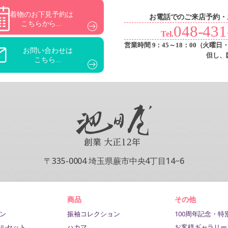
着物のお下見予約は
お電話でのご来店予約・
こちらから...
048-431
Tel.
営業時間 9：45～18：00
（火曜日
お問い合わせは
但し、
こちら...
〒335-0004 埼玉県蕨市中央4丁目14−6
商品
その他
ン
振袖コレクション
100周年記念・特
ルセット
ハカマ
お客様ギャラリー