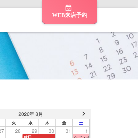
WEB来店予約
2026年 8月
火
水
木
金
土
27
28
29
30
31
1
験
ヘアメイク体験
休日