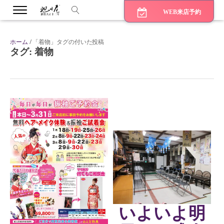
WEB来店予約
ホーム
/ 「着物」タグの付いた投稿
タグ:
着物
bmenu
bmenu
bmenu
いよいよ明