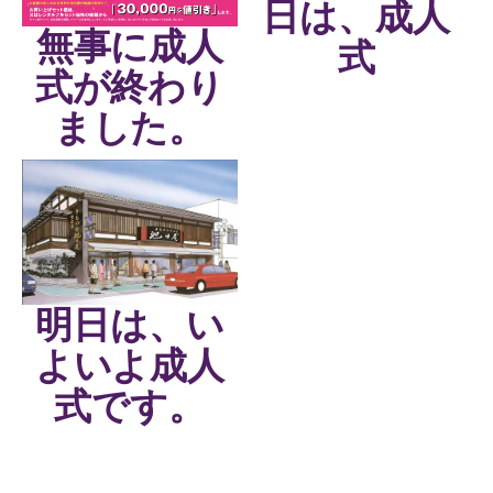
日は、成人
無事に成人
式
式が終わり
ました。
明日は、い
よいよ成人
式です。