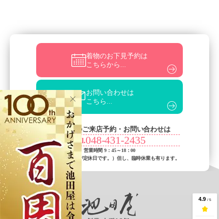
着物のお下見予約は
こちらから...
お問い合わせは
こちら...
お電話でのご来店予約・お問い合わせは
048-431-2435
Tel.
営業時間 9：45～18：00
（火曜日・水曜日が定休日です。）
但し、臨時休業も有ります。