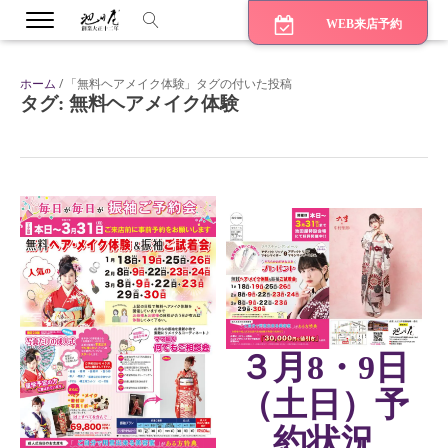
WEB来店予約
ホーム
/ 「無料ヘアメイク体験」タグの付いた投稿
タグ:
無料ヘアメイク体験
bmenu
bmenu
bmenu
３月8・9日
（土日）予
約状況