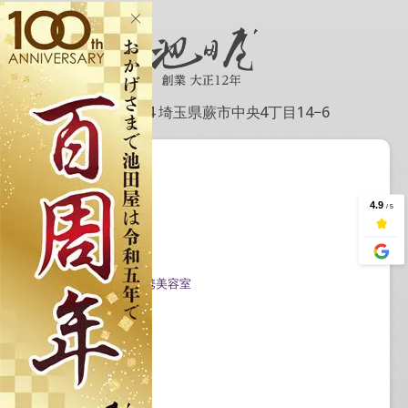
〒335-0004 埼玉県蕨市中央4丁目14−6
会社情報
会社概要
アクセス情報
記事一覧
Google口コミ公開
成人式当日の対応/提携美容室
お問い合わせ
プライバシーポリシー
サービス
レンタルプラン