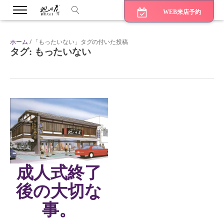
WEB来店予約
ホーム
/ 「もったいない」タグの付いた投稿
タグ:
もったいない
bmenu
bmenu
bmenu
成人式終了
後の大切な
事。