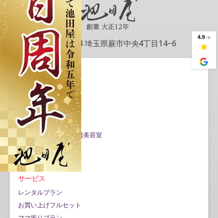
〒335-0004 埼玉県蕨市中央4丁目14−6
会社情報
会社概要
アクセス情報
記事一覧
Google口コミ公開
成人式当日の対応/提携美容室
お問い合わせ
プライバシーポリシー
サービス
レンタルプラン
お買い上げフルセット
ママ振りプラン