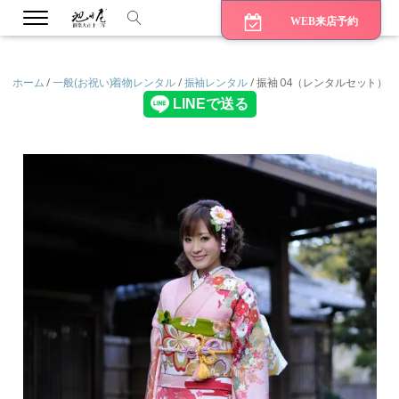
WEB来店予約
ホーム
/
一般(お祝い)着物レンタル
/
振袖レンタル
/ 振袖 04（レンタルセット）
bmenu
bmenu
bmenu