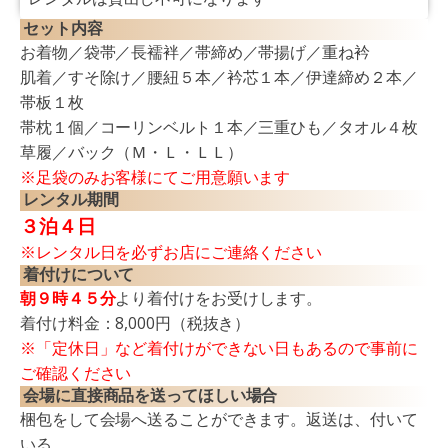
セット内容
お着物／袋帯／長襦袢／帯締め／帯揚げ／重ね衿
肌着／すそ除け／腰紐５本／衿芯１本／伊達締め２本／
帯板１枚
帯枕１個／コーリンベルト１本／三重ひも／タオル４枚
草履／バック（Ｍ・Ｌ・ＬＬ）
※足袋のみお客様にてご用意願います
レンタル期間
３泊４日
※レンタル日を必ずお店にご連絡ください
着付けについて
朝９時４５分
より着付けをお受けします。
着付け料金：8,000円（税抜き）
※「定休日」など着付けができない日もあるので事前に
ご確認ください
会場に直接商品を送ってほしい場合
梱包をして会場へ送ることができます。返送は、付いて
いる