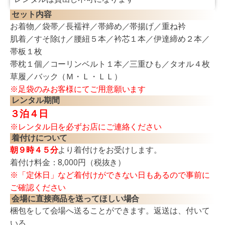
セット内容
お着物／袋帯／長襦袢／帯締め／帯揚げ／重ね衿
肌着／すそ除け／腰紐５本／衿芯１本／伊達締め２本／
帯板１枚
帯枕１個／コーリンベルト１本／三重ひも／タオル４枚
草履／バック（Ｍ・Ｌ・ＬＬ）
※足袋のみお客様にてご用意願います
レンタル期間
３泊４日
※レンタル日を必ずお店にご連絡ください
着付けについて
朝９時４５分
より着付けをお受けします。
着付け料金：8,000円（税抜き）
※「定休日」など着付けができない日もあるので事前に
ご確認ください
会場に直接商品を送ってほしい場合
梱包をして会場へ送ることができます。返送は、付いて
いる