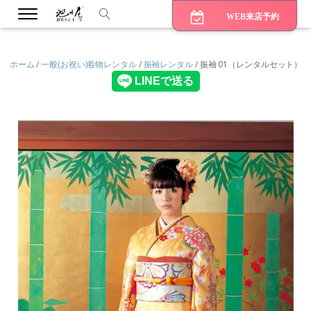
WEB来店予約
ホーム
/
一般(お祝い)着物レンタル
/
振袖レンタル
/ 振袖 01（レンタルセット）
bmenu
bmenu
bmenu