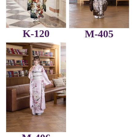
K-120
M-405