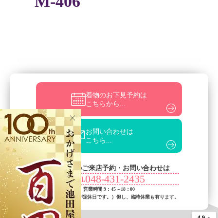
M-406
着物のお下見予約は
こちらから...
お問い合わせは
こちら...
お電話でのご来店予約・お問い合わせは
048-431-2435
Tel.
営業時間 9：45～18：00
（火曜日・水曜日が定休日です。）
但し、臨時休業も有ります。