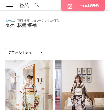
WEB来店予約
ホーム
/ “花柄 振袖”にタグ付けされた商品
タグ:
花柄 振袖
bmenu
bmenu
bmenu