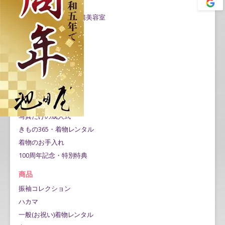
Google口コミ公開
成人式当日の対応/提携美容室
お問い合わせ
プライバシーポリシー
サービス
レンタルプラン
お買い上げフルセット
ママ振りプラン
写真だけの成人式
きもの365・着物レンタル
着物のお手入れ
100周年記念・特別特典
商品
振袖コレクション
ハカマ
一般(お祝い)着物レンタル