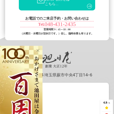
こちら...
お電話でのご来店予約・お問い合わせは
048-431-2435
Tel.
営業時間 9：45～18：00
（火曜日・水曜日が定休日です。）
但し、臨時休業も有ります。
〒335-0004 埼玉県蕨市中央4丁目14−6
会社情報
会社概要
アクセス情報
記事一覧