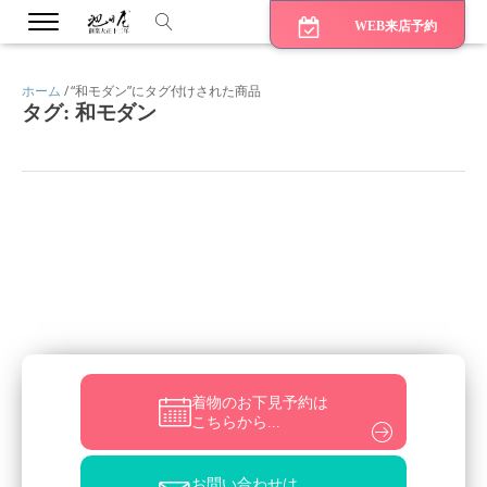
WEB来店予約
ホーム
/ “和モダン”にタグ付けされた商品
タグ:
和モダン
bmenu
bmenu
bmenu
着物のお下見予約は
こちらから...
お問い合わせは