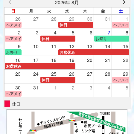
2026年 8月
日
月
火
水
木
金
土
26
27
28
29
30
31
1
ヘアメイク体験
ヘアメイク
休日
2
3
4
5
6
7
8
ヘアメイク体験
お祭り
休日
9
10
11
12
13
14
15
お祭り
お盆休み
16
17
18
19
20
21
22
お盆休み
23
24
25
26
27
28
29
ヘアメイク
休日
30
31
1
2
3
4
5
ヘアメイク体験
休日